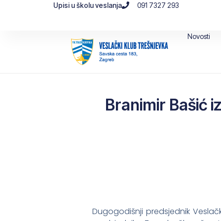
Upisi u školu veslanja
091 7327 293
Novosti
Branimir Bašić 
Dugogodišnji predsjednik Veslač