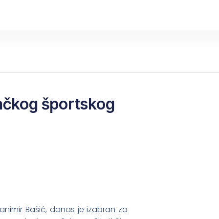
bačkog športskog
nimir Bašić, danas je izabran za