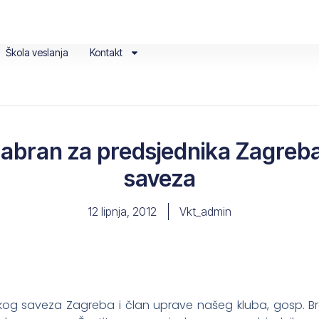
Škola veslanja
Kontakt
izabran za predsjednika Zagre
saveza
12 lipnja, 2012
Vkt_admin
kog saveza Zagreba i član uprave našeg kluba, gosp. Bra