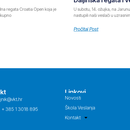
na regata Croatia Open koja je
U subotu, 14. ožujka, na Jarunu
ukupno
nastupili naši veslači u uzrasn
Pročitaj Post
kt
Linkovi
Novosti
ajnik@vkt.hr
Škola Veslanja
: + 385 1 3018 895
Kontakt