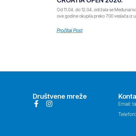
Od 11.04. do 12.04. održala se Međunarod
ove godine okupila preko 700 veslača iz 
Pročitaj Post
Društvene mreže
Konta
Email: t
Telefon