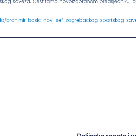
skog saveza. Čestitamo novoizabranom predsjedniku, a 
talo/branimir-basic-novi-sef-zagrebackog-sportskog-sa
Daljinska regata i v