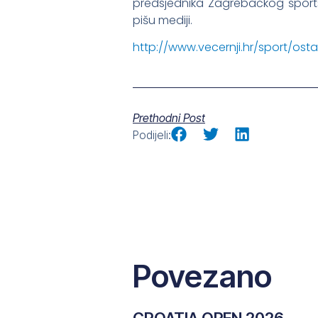
predsjednika Zagrebačkog šport
pišu mediji.
http://www.vecernji.hr/sport/os
Prethodni Post
Podijeli:
Povezano
CROATIA OPEN 2026.