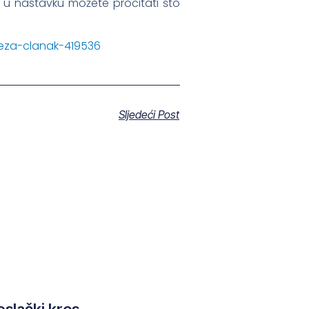
u nastavku možete pročitati što
veza-clanak-419536
Sljedeći Post
eslački kros