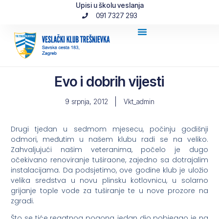
Upisi u školu veslanja
091 7327 293
Evo i dobrih vijesti
9 srpnja, 2012
Vkt_admin
Drugi tjedan u sedmom mjesecu, počinju godišnji
odmori, međutim u našem klubu radi se na veliko.
Zahvaljujući našim veteranima, počelo je dugo
očekivano renoviranje tuširaone, zajedno sa dotrajalim
instalacijama. Da podsjetimo, ove godine klub je uložio
velika sredstva u novu plinsku kotlovnicu, u solarno
grijanje tople vode za tuširanje te u nove prozore na
zgradi.
Što se tiće regatnog pogona, jedan dio pobjegao je na