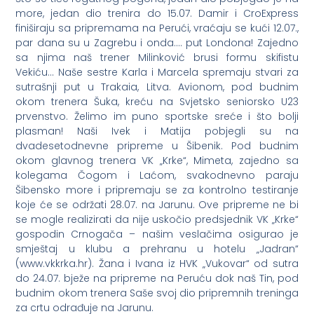
more, jedan dio trenira do 15.07. Damir i CroExpress
finiširaju sa pripremama na Perući, vraćaju se kući 12.07.,
par dana su u Zagrebu i onda…. put Londona! Zajedno
sa njima naš trener Milinković brusi formu skifistu
Vekiću… Naše sestre Karla i Marcela spremaju stvari za
sutrašnji put u Trakaia, Litva. Avionom, pod budnim
okom trenera Šuka, kreću na Svjetsko seniorsko U23
prvenstvo. Želimo im puno sportske sreće i što bolji
plasman! Naši Ivek i Matija pobjegli su na
dvadesetodnevne pripreme u Šibenik. Pod budnim
okom glavnog trenera VK „Krke“, Mimeta, zajedno sa
kolegama Čogom i Laćom, svakodnevno paraju
Šibensko more i pripremaju se za kontrolno testiranje
koje će se održati 28.07. na Jarunu. Ove pripreme ne bi
se mogle realizirati da nije uskočio predsjednik VK „Krke“
gospodin Crnogača – našim veslačima osigurao je
smještaj u klubu a prehranu u hotelu „Jadran“
(www.vkkrka.hr). Žana i Ivana iz HVK „Vukovar“ od sutra
do 24.07. bježe na pripreme na Peruću dok naš Tin, pod
budnim okom trenera Saše svoj dio pripremnih treninga
za crtu odrađuje na Jarunu.