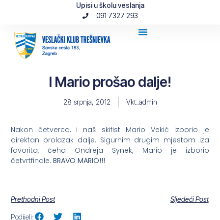
Upisi u školu veslanja
091 7327 293
I Mario prošao dalje!
28 srpnja, 2012
Vkt_admin
Nakon četverca, i naš skifist Mario Vekić izborio je
direktan prolazak dalje. Sigurnim drugim mjestom iza
favorita, čeha Ondreja Synek, Mario je izborio
četvrtfinale.
BRAVO MARIO!!!
Prethodni Post
Sljedeći Post
Podijeli: