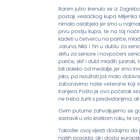
Ranim jutro krenulo se iz Zagreb
postaji veslačkog kupa Miljenka 
nimalo oslabjela jer smo u najmanj
prvu postju kupa, te na taj nači
kadeti u četvercu na pariće, mlađi 
Jaruna, Nikš i Tin u dublu za seni
skifu za seniore i novpočeni seni
pariće, skif i dubl mlađih juniroki, 
bili daleko od medalje, jer smo i
jako, pa rezultati još malo dobivaj
zaboravimo naše veterane koji su 
Kanjera. Pošto je ovo početak sez
ne treba žuriti s predviđanjima, a
Ovim putume zahvaljujemo se gosp
sastavili u vrlo kratkom roku, t
Također ovoj vijesti dodajmo da 
naših posada, ali i dosta europsk