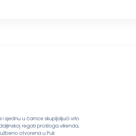
 i sjednu u čamce skupljaljući vrlo
 daljinskoj regati prošloga vikenda,
službeno otvorena u Puli.