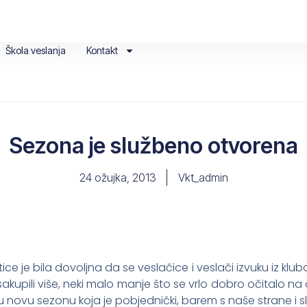
Škola veslanja
Kontakt
Sezona je službeno otvorena
24 ožujka, 2013
Vkt_admin
e je bila dovoljna da se veslačice i veslači izvuku iz kluba
 sakupili više, neki malo manje što se vrlo dobro očitalo na
a u novu sezonu koja je pobjednički, barem s naše strane i 