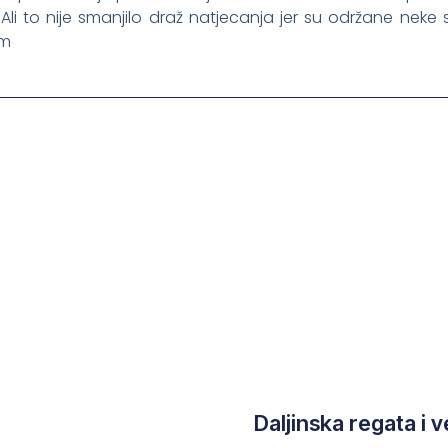
to nije smanjilo draž natjecanja jer su održane neke s
om
Daljinska regata i v