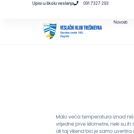
Upisi u školu veslanja
091 7327 293
Novosti
Malo veća temperatura iznad ništic
vrijedne prve kilometre, neki su ih
ali taj vikend bio je samo uvertir