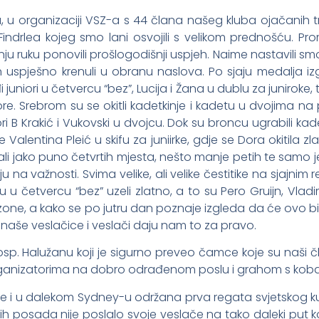
a, u organizaciji VSZ-a s 44 člana našeg kluba ojačanih t
Findrlea kojeg smo lani osvojili s velikom prednošću. Pro
u ruku ponovili prošlogodišnji uspjeh. Naime nastavili smo 
n uspješno krenuli u obranu naslova. Po sjaju medalja izg
juniori u četvercu “bez”, Lucija i Žana u dublu za juniroke, t
ore. Srebrom su se okitli kadetkinje i kadetu u dvojima na pa
ori B Krakić i Vukovski u dvojcu. Dok su broncu ugrabili ka
te Valentina Pleić u skifu za juniirke, gdje se Dora okitila zl
mali jako puno četvrtih mjesta, nešto manje petih te samo j
u na važnosti. Svima velike, ali velike čestitike na sjajnim r
u četvercu “bez” uzeli zlatno, a to su Pero Gruijn, Vladi
one, a kako se po jutru dan poznaje izgleda da će ovo bi
li naše veslačice i veslači daju nam to za pravo.
. Halužanu koji je sigurno preveo čamce koje su naši član
e organizatorima na dobro odrađenom poslu i grahom s ko
je i u dalekom Sydney-u održana prva regata svjetskog k
ih posada nije poslalo svoje veslače na tako daleki put 