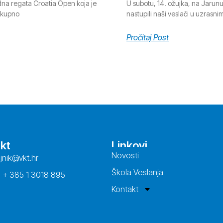
na regata Croatia Open koja je
U subotu, 14. ožujka, na Jarunu
ukupno
nastupili naši veslači u uzrasn
Pročitaj Post
kt
Linkovi
Novosti
ajnik@vkt.hr
Škola Veslanja
: + 385 1 3018 895
Kontakt