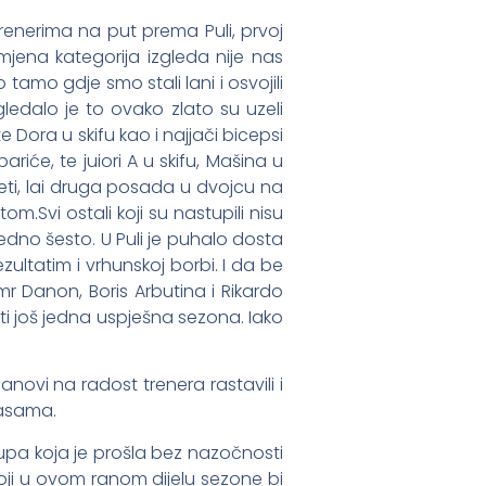
renerima na put prema Puli, prvoj
mjena kategorija izgleda nije nas
tamo gdje smo stali lani i osvojili
ledalo je to ovako zlato su uzeli
e Dora u skifu kao i najjači bicepsi
riće, te juiori A u skifu, Mašina u
deti, lai druga posada u dvojcu na
atom.Svi ostali koji su nastupili nisu
edno šesto. U Puli je puhalo dosta
ezultatim i vrhunskoj borbi. I da be
mr Danon, Boris Arbutina i Rikardo
ti još jedna uspješna sezona. Iako
ovi na radost trenera rastavili i
basama.
upa koja je prošla bez nazočnosti
koji u ovom ranom dijelu sezone bi