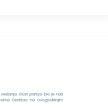
u veslanja. Gost partya bio je naš
 svima čestitao na ovogodišnjim