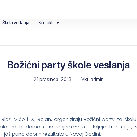
Škola veslanja
Kontakt
Božićni party škole veslanja
21 prosinca, 2013
Vkt_admin
Blaž, Mićo i DJ Bojan, organiziraju Božićni party za škol
je mladim nadama dao smjernice za daljnje treniranje,
ć i još puno dobrih rezultata u Novoj Godini.