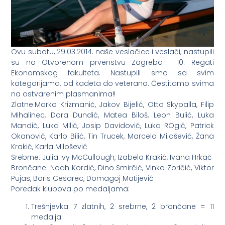
Ovu subotu, 29.03.2014. naše veslačice i veslači, nastupili
su na Otvorenom prvenstvu Zagreba i 10. Regati
Ekonomskog fakulteta. Nastupili smo sa svim
kategorijama, od kadeta do veterana. Čestitamo svima
na ostvarenim plasmanima!!
Zlatne:Marko Krizmanić, Jakov Bijelić, Otto Skypalla, Filip
Mihalinec, Dora Dundić, Matea Biloš, Leon Bulić, Luka
Mandić, Luka MIlić, Josip Davidović, Luka ROgić, Patrick
Okanović, Karlo Bilić, Tin Trucek, Marcela Milošević, Žana
Krakić, Karla Milošević
Srebrne: Julia Ivy McCullough, Izabela Krakić, Ivana Hrkač
Brončane: Noah Kordić, Dino Smirčić, Vinko Zoričić, Viktor
Pujas, Boris Cesarec, Domagoj Matijević
Poredak klubova po medaljama:
Trešnjevka 7 zlatnih, 2 srebrne, 2 brončane = 11
medalja