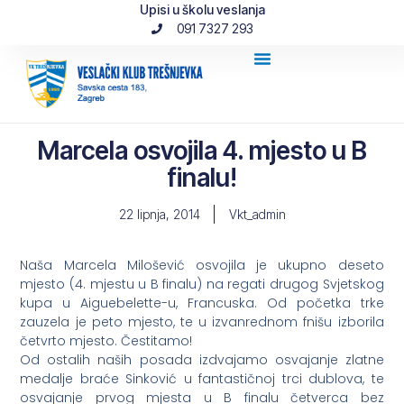
Upisi u školu veslanja
091 7327 293
Marcela osvojila 4. mjesto u B
finalu!
22 lipnja, 2014
Vkt_admin
Naša Marcela Milošević osvojila je ukupno deseto
mjesto (4. mjestu u B finalu) na regati drugog Svjetskog
kupa u Aiguebelette-u, Francuska. Od početka trke
zauzela je peto mjesto, te u izvanrednom fnišu izborila
četvrto mjesto. Čestitamo!
Od ostalih naših posada izdvajamo osvajanje zlatne
medalje braće Sinković u fantastičnoj trci dublova, te
osvajanje prvog mjesta u B finalu četverca bez