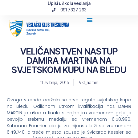
Upisi u školu veslanja
091 7327 293
VELIČANSTVEN NASTUP
DAMIRA MARTINA NA
SVJETSKOM KUPU NA BLEDU
11 svibnja, 2015
Vkt_admin
Ovoga vikenda održala se prva regata svjetskog kupa
na Bledu. Odličnom utrkom kvalifikacija naš
DAMIR
MARTIN
je ušao u finale s najboljim vremenom gdje je
osvojio
srebrnu medalju
sa vremenom 6:50.990.
Kubanac Fournier bio je za nijansu brži sa vremenom
6:49.740, a treće mjesto zauzeo je Švicarac Kessler sa