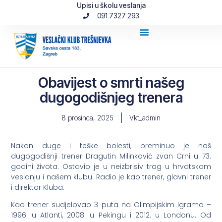
Upisi u školu veslanja
091 7327 293
Obavijest o smrti našeg
dugogodišnjeg trenera
8 prosinca, 2025
Vkt_admin
Nakon duge i teške bolesti, preminuo je naš
dugogodišnji trener Dragutin Milinković zvan Crni u 73.
godini života. Ostavio je u neizbrisiv trag u hrvatskom
veslanju i našem klubu. Radio je kao trener, glavni trener
i direktor Kluba.
Kao trener sudjelovao 3 puta na Olimpijskim Igrama –
1996. u Atlanti, 2008. u Pekingu i 2012. u Londonu. Od