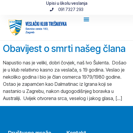
Upisi u školu veslanja
091 7327 293
Obavijest o smrti našeg člana
Napustio nas je veliki, dobri čovjek, naš Ivo Šulenta. Došao
je u klub relativno kasno za veslača, s 19 godina. Veslao je
nekoliko godina i bio je član osmerca 1979/1980 godine.
Ostao je zapamćen kao Dalmatinac iz Igrana koji se
nastanio u Zagrebu, nakon dugogodišnjeg boravka u
Australiji. Uvijek otvorena srca, veselog i jakog glasa, […]
Društvene mreže
Kontakt