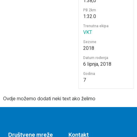
1:38,0
PB 2km
1:32.0
Trenutna ekipa
VKT
Sezone
2018
Datum rođenja
6 lipnja, 2018
Godina
7
Ovdje možemo dodati neki text ako želimo
Društvene mreže
Kontakt