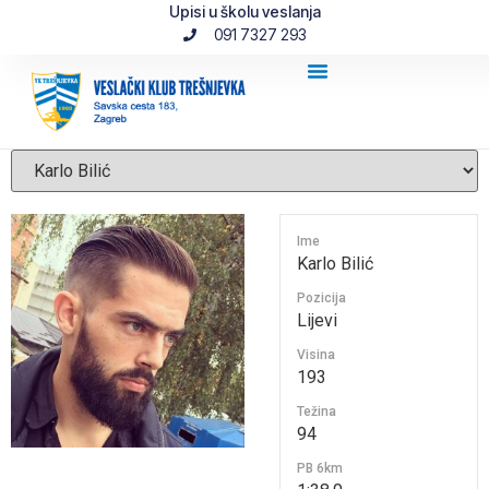
Upisi u školu veslanja
091 7327 293
Ime
Karlo Bilić
Pozicija
Lijevi
Visina
193
Težina
94
PB 6km