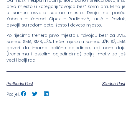
Od muških ekipa mlađih juniora Dario i Stefica osvojili su
prvo mjesto u kategoriji “dvojca bez” kormilara. Miha je
u samcu osvojio sedmo mjesto. Dvojci na pariće
Kabalin – Konrad, Cipek – Radinović, Lucić – Pavlak,
osvojili su redom peto, šesto i deveto mjesto.
Po riječima trenera prvo mjesto u “dvojcu bez” za JMB,
samcu SMA, SMB, JŽA, treće mjesto u samcu JŽB, SŽ, JMA
govori da imamo odlične pojedince, koji nam daju
(trenerima i ostalim pojedincima) daljnji motiv za još
veći i bolji rad.
Prethodni Post
Sljedeći Post
Podijeli: