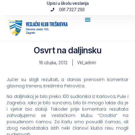
Upisi u školu veslanja
091 7327 293
Osvrt na daljinsku
18 ožujka, 2012
Vkt_admin
Jučer su stigli rezultati, a danas prenosim komentar
glavnog trenera, Krešimira Petrovića.
Na daljinskoj je bilo preko 100 sudionika iz Karlovca, Pule i
Zagreba. Iako je bilo sunčano, bilo bi mnogo lakše da je
i vjetar bio slabiji. Također prije komentara rezultata
zahvaljujemo se veslačkom klubu “Croatia” na
posuđenom čamcu. Za Karlu smo posudili čamac, ali
zbog nedostataka istih neki članovi kluba nisu mogli
sudjelovati.