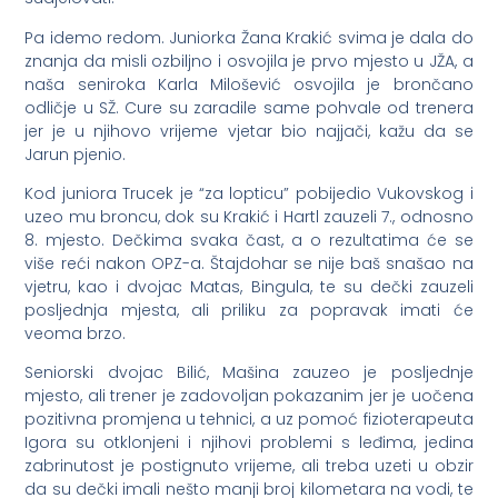
Pa idemo redom. Juniorka Žana Krakić svima je dala do
znanja da misli ozbiljno i osvojila je prvo mjesto u JŽA, a
naša seniroka Karla Milošević osvojila je brončano
odličje u SŽ. Cure su zaradile same pohvale od trenera
jer je u njihovo vrijeme vjetar bio najjači, kažu da se
Jarun pjenio.
Kod juniora Trucek je “za lopticu” pobijedio Vukovskog i
uzeo mu broncu, dok su Krakić i Hartl zauzeli 7., odnosno
8. mjesto. Dečkima svaka čast, a o rezultatima će se
više reći nakon OPZ-a. Štajdohar se nije baš snašao na
vjetru, kao i dvojac Matas, Bingula, te su dečki zauzeli
posljednja mjesta, ali priliku za popravak imati će
veoma brzo.
Seniorski dvojac Bilić, Mašina zauzeo je posljednje
mjesto, ali trener je zadovoljan pokazanim jer je uočena
pozitivna promjena u tehnici, a uz pomoć fizioterapeuta
Igora su otklonjeni i njihovi problemi s leđima, jedina
zabrinutost je postignuto vrijeme, ali treba uzeti u obzir
da su dečki imali nešto manji broj kilometara na vodi, te