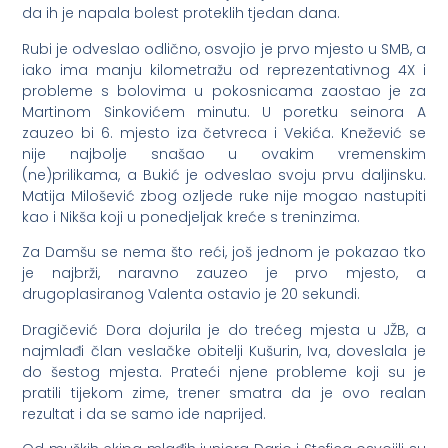
da ih je napala bolest proteklih tjedan dana.
Rubi je odveslao odlično, osvojio je prvo mjesto u SMB, a
iako ima manju kilometražu od reprezentativnog 4X i
probleme s bolovima u pokosnicama zaostao je za
Martinom Sinkovićem minutu. U poretku seinora A
zauzeo bi 6. mjesto iza četvreca i Vekića. Knežević se
nije najbolje snašao u ovakim vremenskim
(ne)prilikama, a Bukić je odveslao svoju prvu daljinsku.
Matija Milošević zbog ozljede ruke nije mogao nastupiti
kao i Nikša koji u ponedjeljak kreće s treninzima.
Za Damšu se nema što reći, još jednom je pokazao tko
je najbrži, naravno zauzeo je prvo mjesto, a
drugoplasiranog Valenta ostavio je 20 sekundi.
Dragičević Dora dojurila je do trećeg mjesta u JŽB, a
najmlađi član veslačke obitelji Kušurin, Iva, doveslala je
do šestog mjesta. Prateći njene probleme koji su je
pratili tijekom zime, trener smatra da je ovo realan
rezultat i da se samo ide naprijed.