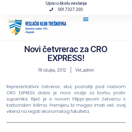
Upisi u školu veslanja
091 7327 293
Novi četvrerac za CRO
EXPRESS!
19 ožujka, 2012
Vkt_admin
Reprezentativni četverac skul, poznatiji pod nazivom
CRO EXPRESS dobio je novo oružje za borbu protiv
suparnika. Riječ je o novom Filippi-jevom četvercu s
karbonskim krilima. Premijeru bi mogao imati već ovaj
vikend na regati ekonomskog fakulteta.