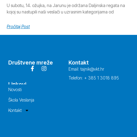
U subotu, 14. ožujka, na Jarunu je održana Daljinska regata na
kojoj su nastupili naši veslači u uzrasnim kategorijama od
Pročitaj Post
Društvene mreže
Kontakt
Email: tajnik@vkt.hr
Telefon: + 385 1 3018 895
Linkovi
Novosti
Škola Veslanja
Kontakt