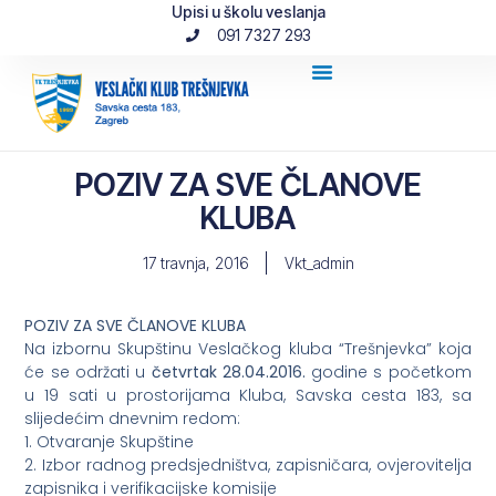
Upisi u školu veslanja
091 7327 293
POZIV ZA SVE ČLANOVE
KLUBA
17 travnja, 2016
Vkt_admin
POZIV ZA SVE ČLANOVE KLUBA
Na izbornu Skupštinu Veslačkog kluba “Trešnjevka” koja
će se održati u
četvrtak 28.04.2016.
godine s početkom
u 19 sati u prostorijama Kluba, Savska cesta 183, sa
slijedećim dnevnim redom:
1. Otvaranje Skupštine
2. Izbor radnog predsjedništva, zapisničara, ovjerovitelja
zapisnika i verifikacijske komisije