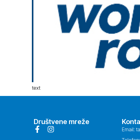
text
Društvene mreže
Konta
Email: t