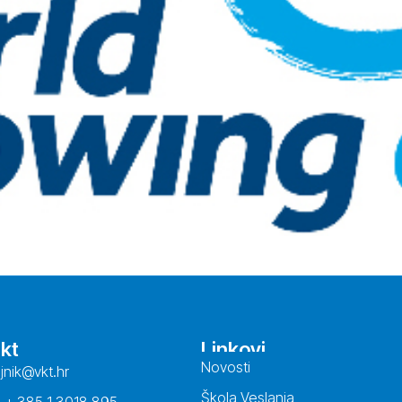
kt
Linkovi
Novosti
ajnik@vkt.hr
Škola Veslanja