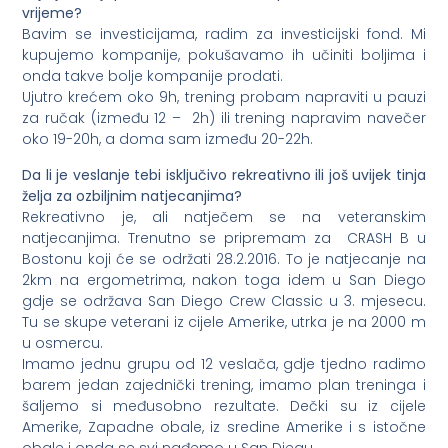
vrijeme?
Bavim se investicijama, radim za investicijski fond. Mi
kupujemo kompanije, pokušavamo ih učiniti boljima i
onda takve bolje kompanije prodati.
Ujutro krećem oko 9h, trening probam napraviti u pauzi
za ručak (između 12 – 2h) ili trening napravim navečer
oko 19-20h, a doma sam između 20-22h.
Da li je veslanje tebi isključivo rekreativno ili još uvijek tinja
želja za ozbiljnim natjecanjima?
Rekreativno je, ali natječem se na veteranskim
natjecanjima. Trenutno se pripremam za CRASH B u
Bostonu koji će se održati 28.2.2016. To je natjecanje na
2km na ergometrima, nakon toga idem u San Diego
gdje se održava San Diego Crew Classic u 3. mjesecu.
Tu se skupe veterani iz cijele Amerike, utrka je na 2000 m
u osmercu.
Imamo jednu grupu od 12 veslača, gdje tjedno radimo
barem jedan zajednički trening, imamo plan treninga i
šaljemo si međusobno rezultate. Dečki su iz cijele
Amerike, Zapadne obale, iz sredine Amerike i s istočne
obale i onda se svi nađemo u San Diegu.