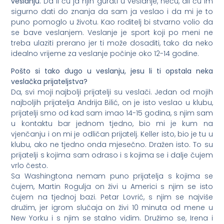
veslanju.
Da li ću ja njih gurati u veslanje, neću, ali ću im
sigurno dati do znanja da sam ja veslao i da mi je to
puno pomoglo u životu. Kao roditelj bi stvarno volio da
se bave veslanjem. Veslanje je sport koji po meni ne
treba ulaziti prerano jer ti može dosaditi, tako da neko
idealno vrijeme za veslanje počinje oko 12-14 godine.
Pošto si tako dugo u veslanju, jesu li ti opstala neka
veslačka prijateljstva?
Da, svi moji najbolji prijatelji su veslači. Jedan od mojih
najboljih prijatelja Andrija Bilić, on je isto veslao u klubu,
prijatelji smo od kad sam imao 14-15 godina, s njim sam
u kontaktu bar jednom tjedno, bio mi je kum na
vjenčanju i on mi je odličan prijatelj. Keller isto, bio je tu u
klubu, ako ne tjedno onda mjesečno. Dražen isto. To su
prijatelji s kojima sam odraso i s kojima se i dalje čujem
vrlo često.
Sa Washingtona nemam puno prijatelja s kojima se
čujem, Martin Rogulja on živi u Americi s njim se isto
čujem na tjednoj bazi. Petar Lovrić, s njim se najviše
družim, jer igrom slučaja on živi 10 minuta od mene u
New Yorku i s njim se stalno vidim. Družimo se, Irena i