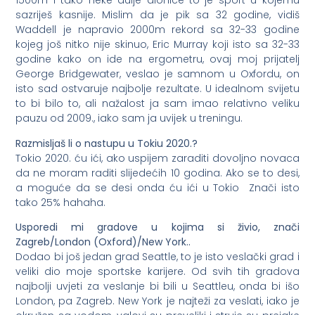
1500m i tako neke dulje dionice to je sport u kojemu
sazriješ kasnije. Mislim da je pik sa 32 godine, vidiš
Waddell je napravio 2000m rekord sa 32-33 godine
kojeg još nitko nije skinuo, Eric Murray koji isto sa 32-33
godine kako on ide na ergometru, ovaj moj prijatelj
George Bridgewater, veslao je samnom u Oxfordu, on
isto sad ostvaruje najbolje rezultate. U idealnom svijetu
to bi bilo to, ali nažalost ja sam imao relativno veliku
pauzu od 2009., iako sam ja uvijek u treningu.
Razmisljaš li o nastupu u Tokiu 2020.?
Tokio 2020. ću ići, ako uspijem zaraditi dovoljno novaca
da ne moram raditi slijedećih 10 godina. Ako se to desi,
a moguće da se desi onda ću ići u Tokio Znači isto
tako 25% hahaha.
Usporedi mi gradove u kojima si živio, znači
Zagreb/London (Oxford)/New York..
Dodao bi još jedan grad Seattle, to je isto veslački grad i
veliki dio moje sportske karijere. Od svih tih gradova
najbolji uvjeti za veslanje bi bili u Seattleu, onda bi išo
London, pa Zagreb. New York je najteži za veslati, iako je