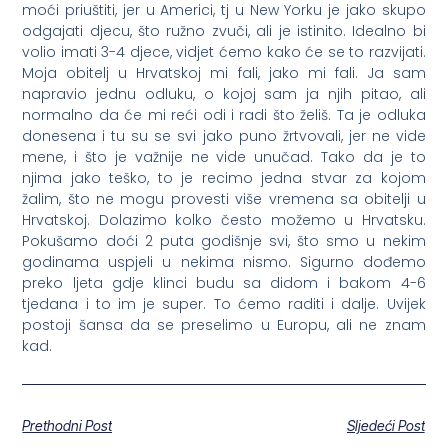
moći priuštiti, jer u Americi, tj u New Yorku je jako skupo
odgajati djecu, što ružno zvuči, ali je istinito. Idealno bi
volio imati 3-4 djece, vidjet ćemo kako će se to razvijati.
Moja obitelj u Hrvatskoj mi fali, jako mi fali. Ja sam
napravio jednu odluku, o kojoj sam ja njih pitao, ali
normalno da će mi reći odi i radi što želiš. Ta je odluka
donesena i tu su se svi jako puno žrtvovali, jer ne vide
mene, i što je važnije ne vide unučad. Tako da je to
njima jako teško, to je recimo jedna stvar za kojom
žalim, što ne mogu provesti više vremena sa obitelji u
Hrvatskoj. Dolazimo kolko često možemo u Hrvatsku.
Pokušamo doći 2 puta godišnje svi, što smo u nekim
godinama uspjeli u nekima nismo. Sigurno dođemo
preko ljeta gdje klinci budu sa didom i bakom 4-6
tjedana i to im je super. To ćemo raditi i dalje. Uvijek
postoji šansa da se preselimo u Europu, ali ne znam
kad.
Prethodni Post
Sljedeći Post