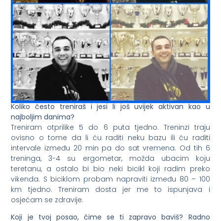
Koliko često treniraš i jesi li još uvijek aktivan kao u
najboljim danima?
Treniram otprilike 5 do 6 puta tjedno. Treninzi traju
ovisno o tome da li ću raditi neku bazu ili ću raditi
intervale između 20 min pa do sat vremena. Od tih 6
treninga, 3-4 su ergometar, možda ubacim koju
teretanu, a ostalo bi bio neki bicikl koji radim preko
vikenda. S biciklom probam napraviti između 80 – 100
km tjedno. Treniram dosta jer me to ispunjava i
osjećam se zdravije.
Koji je tvoj posao, čime se ti zapravo baviš? Radno