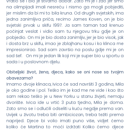
vratio se i bio je stvarno dobar. Zato mi je i žao jer smo
na olimpijadi imali nesreću i nismo ga mogli pobjediti,
jer mislim da bi mi to bila kruna. Od drugih svjetskih, ima
jedna zanimljiva priča, recimo James Koven, on je bio
svjetski prvak u skifu 1997. Ja sam taman tad krenuo
počinjat veslat i vidio sam tu njegovu trku gdje je on
pobjedio. On mi je bio dosta zanimljiv, jer je bio visok, jak
i dosta brz u skifu, imao je zblajhanu kosu i ko klinca me
impresionirao. Sad sam završio na poslu gdje mi je on
sad šef. On mi je jedan lik koji mi je super bio u sportu a
sada i u poslovnom djelu.
Obiteljski život, žena, djeca, kako se oni nose sa tvojim
obavezama?
Imamo dvoje klinaca, Ivica će sad navršiti 3 godina, Mila
je oko godine i pol. Teško im je kad me ne vide i kao što
sam rekao teško je u New Yorku u stanu živjeti, nemaju
dvorište. Ivica ide u vrtić 3 puta tjedno, Mila je doma.
Zato smo se i odlučili odseliti u kuću negdje prema van.
Uvijek u životu treba biti ambiciozan, treba težiti prema
naprijed. Djece bi volio imati puno više, vidjet ćemo
koliko će Martina to moći izdržati Koliko ćemo djece