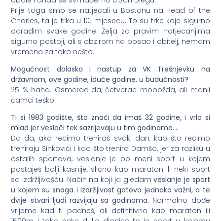
Prije toga smo se natjecali u Bostonu na Head of the
Charles, ta je trka u 10. mjesecu. To su trke koje sigurno
odradim svake godine. Želja za pravim natjecanjima
sigurno postoji, ali s obzirom na posao i obitelj, nemam
vremena za tako nešto.
Mogućnost dolaska i nastup za VK Trešnjevku na
državnom, ove godine, iduće godine, u budućnosti?
25 % haha. Osmerac da, četverac mooožda, ali manji
čamci teško
Ti si 1983 godište, što znači da imaš 32 godine, i vrlo si
mlad jer veslači tek sazrijevaju u tim godinama….
Da da, ako recimo treniraš svaki dan, kao što recimo
treniraju Sinkovići i kao što trenira Damšo, jer za razliku u
ostalih sportova, veslanje je po meni sport u kojem
postaješ bolji kasnije, slično kao maraton ili neki sport
sa izdržljivošću. Način na koji ja gledam
veslanje je sport
u kojem su snaga i izdržljivost gotovo jednako važni, a te
dvije stvari ljudi razvijaju sa godinama.
Normalno dođe
vrijeme kad ti padneš, ali definitivno kao maraton ili