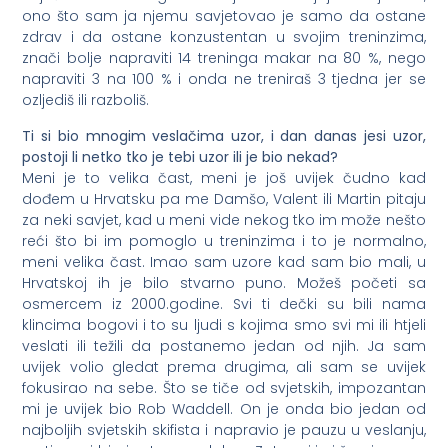
ono što sam ja njemu savjetovao je samo da ostane
zdrav i da ostane konzustentan u svojim treninzima,
znači bolje napraviti 14 treninga makar na 80 %, nego
napraviti 3 na 100 % i onda ne treniraš 3 tjedna jer se
ozljediš ili razboliš.
Ti si bio mnogim veslačima uzor, i dan danas jesi uzor,
postoji li netko tko je tebi uzor ili je bio nekad?
Meni je to velika čast, meni je još uvijek čudno kad
dođem u Hrvatsku pa me Damšo, Valent ili Martin pitaju
za neki savjet, kad u meni vide nekog tko im može nešto
reći što bi im pomoglo u treninzima i to je normalno,
meni velika čast. Imao sam uzore kad sam bio mali, u
Hrvatskoj ih je bilo stvarno puno. Možeš početi sa
osmercem iz 2000.godine. Svi ti dečki su bili nama
klincima bogovi i to su ljudi s kojima smo svi mi ili htjeli
veslati ili težili da postanemo jedan od njih. Ja sam
uvijek volio gledat prema drugima, ali sam se uvijek
fokusirao na sebe. Što se tiče od svjetskih, impozantan
mi je uvijek bio Rob Waddell. On je onda bio jedan od
najboljih svjetskih skifista i napravio je pauzu u veslanju,