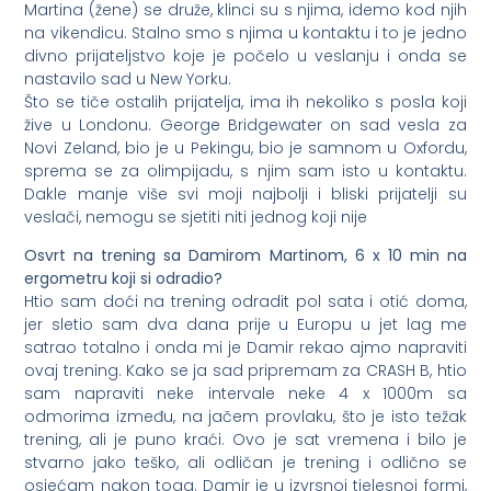
Martina (žene) se druže, klinci su s njima, idemo kod njih
na vikendicu. Stalno smo s njima u kontaktu i to je jedno
divno prijateljstvo koje je počelo u veslanju i onda se
nastavilo sad u New Yorku.
Što se tiče ostalih prijatelja, ima ih nekoliko s posla koji
žive u Londonu. George Bridgewater on sad vesla za
Novi Zeland, bio je u Pekingu, bio je samnom u Oxfordu,
sprema se za olimpijadu, s njim sam isto u kontaktu.
Dakle manje više svi moji najbolji i bliski prijatelji su
veslači, nemogu se sjetiti niti jednog koji nije
Osvrt na trening sa Damirom Martinom, 6 x 10 min na
ergometru koji si odradio?
Htio sam doći na trening odradit pol sata i otić doma,
jer sletio sam dva dana prije u Europu u jet lag me
satrao totalno i onda mi je Damir rekao ajmo napraviti
ovaj trening. Kako se ja sad pripremam za CRASH B, htio
sam napraviti neke intervale neke 4 x 1000m sa
odmorima između, na jačem provlaku, što je isto težak
trening, ali je puno kraći. Ovo je sat vremena i bilo je
stvarno jako teško, ali odličan je trening i odlično se
osjećam nakon toga. Damir je u izvrsnoj tjelesnoj formi,