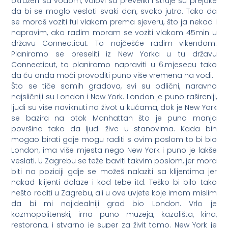
okružen sa vodom, valovi su preveliki i struje su prejake
da bi se moglo veslati svaki dan, svako jutro. Tako da
se moraš voziti ful vlakom prema sjeveru, što ja nekad i
napravim, ako radim moram se voziti vlakom 45min u
državu Connecticut. To najčešće radim vikendom.
Planiramo se preseliti iz New Yorka u tu državu
Connecticut, to planiramo napraviti u 6.mjesecu tako
da ću onda moći provoditi puno više vremena na vodi.
Što se tiče samih gradova, svi su odlični, naravno
najsličniji su London i New York. London je puno rašireniji,
ljudi su više naviknuti na život u kućama, dok je New York
se bazira na otok Manhattan što je puno manja
površina tako da ljudi žive u stanovima. Kada bih
mogao birati gdje mogu raditi s ovim poslom to bi bio
London, ima više mjesta nego New York i puno je lakše
veslati. U Zagrebu se teže baviti takvim poslom, jer mora
biti na poziciji gdje se možeš nalaziti sa klijentima jer
nakad klijenti dolaze i kod tebe itd. Teško bi bilo tako
nešto raditi u Zagrebu, ali u ove uvjete koje imam mislim
da bi mi najidealniji grad bio London. Vrlo je
kozmopolitenski, ima puno muzeja, kazališta, kina,
restorana, i stvarno je super za živit tamo. New York je