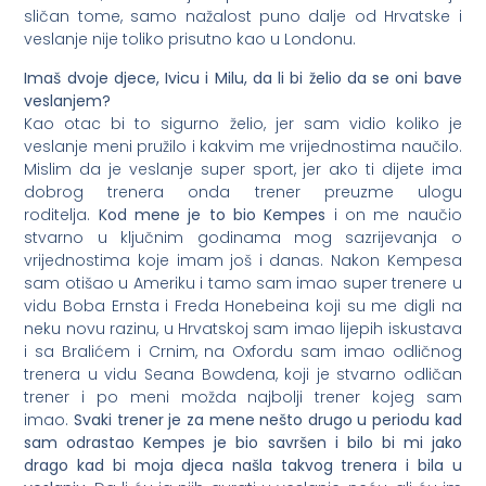
sličan tome, samo nažalost puno dalje od Hrvatske i
veslanje nije toliko prisutno kao u Londonu.
Imaš dvoje djece, Ivicu i Milu, da li bi želio da se oni bave
veslanjem?
Kao otac bi to sigurno želio, jer sam vidio koliko je
veslanje meni pružilo i kakvim me vrijednostima naučilo.
Mislim da je veslanje super sport, jer ako ti dijete ima
dobrog trenera onda trener preuzme ulogu
roditelja.
Kod mene je to bio Kempes
i on me naučio
stvarno u ključnim godinama mog sazrijevanja o
vrijednostima koje imam još i danas. Nakon Kempesa
sam otišao u Ameriku i tamo sam imao super trenere u
vidu Boba Ernsta i Freda Honebeina koji su me digli na
neku novu razinu, u Hrvatskoj sam imao lijepih iskustava
i sa Bralićem i Crnim, na Oxfordu sam imao odličnog
trenera u vidu Seana Bowdena, koji je stvarno odličan
trener i po meni možda najbolji trener kojeg sam
imao.
Svaki trener je za mene nešto drugo u periodu kad
sam odrastao Kempes je bio savršen i bilo bi mi jako
drago kad bi moja djeca našla takvog trenera i bila u