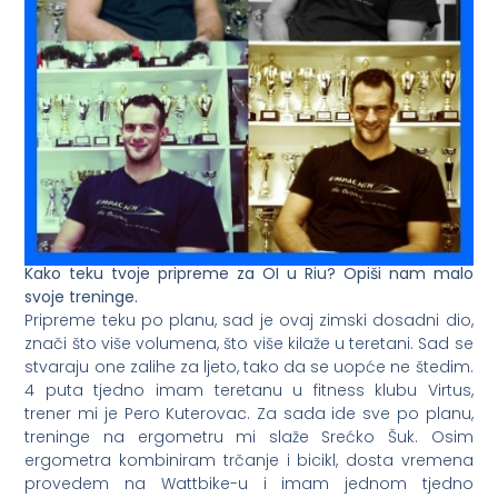
Kako teku tvoje pripreme za OI u Riu? Opi
ši nam malo
svoje treninge.
Pripreme teku po planu, sad je ovaj zimski dosadni dio,
znači što više volumena, što više kilaže u teretani. Sad se
stvaraju one zalihe za ljeto, tako da se uopće ne štedim.
4 puta tjedno imam teretanu u fitness klubu Virtus,
trener mi je Pero Kuterovac. Za sada ide sve po planu,
treninge na ergometru mi slaže Srećko Šuk. Osim
ergometra kombiniram trčanje i bicikl, dosta vremena
provedem na Wattbike-u i imam jednom tjedno