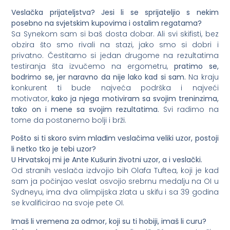
Vesla
čka prijateljstva? Jesi li se sprijateljio s nekim
posebno na svjetskim kupovima i ostalim regatama?
Sa Synekom sam si baš dosta dobar. Ali svi skifisti, bez
obzira što smo rivali na stazi, jako smo si dobri i
privatno. Čestitamo si jedan drugome na rezultatima
testiranja šta izvučemo na ergometru,
pratimo se,
bodrimo se, jer naravno da nije lako kad si sam.
Na kraju
konkurent ti bude najveća podrška i najveći
motivator,
kako ja njega motiviram sa svojim treninzima,
tako on i mene sa svojim rezultatima.
Svi radimo na
tome da postanemo bolji i brži.
Po
što si ti skoro svim mla
đim vesla
čima veliki uzor, postoji
li netko tko je tebi uzor?
U Hrvatskoj mi je Ante Kušurin životni uzor, a i veslački.
Od stranih veslača izdvojio bih Olafa Tuftea, koji je kad
sam ja počinjao veslat osvojio srebrnu medalju na OI u
Sydneyu, ima dva olimpijska zlata u skifu i sa 39 godina
se kvalificirao na svoje pete OI.
Ima
š li vremena za odmor, koji su ti hobiji, ima
š li curu?