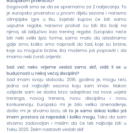
europskom prvenstvu?
Dogovorili smo se da se spremamo za 2 natjecanja. To
je europsko prvenstvo u prvom dijelu sezone i naravno
olimpijske igre u Riu. Svjetski kupovi će biti samo
usputne regate, naravno probat ću biti što bolji na
njima, ali isključivo kao trening regate. Europsko neće
biti neki veliki špic forme, samo malo da istestiramo
gdje smo, koliko smo napravili do tad, koje su brzine,
koje su moguće brzine, šta možemo još popraviti i da
imamo neki čvrsti orijentir.
Sad ve
ć neko vrijeme vesla
š samo skif, vidi
š li se u
budu
ćnosti u nekoj ve
ćoj disciplini?
Sad imam svoju slobodu. 2015. godina je, mogu reći,
jedna od najboljih sezona koju sam imao. Nakon
ozlijede sam se dosta brzo adaptirao na nove uvjete
treninga, novog trenera, novu disciplinu i novu
konkurenciju. Europsko mi je bilo veliko iznenađenje,
došlo mi je stvarno brzo, ali
to je samo dokaz koliko još
imam prostora za napredak i koliko mogu.
Tako da sam
stvarno zadovoljan i mislim da će tek najbolje biti u
Tokiu 2020. Želim nastaviti veslati skif.