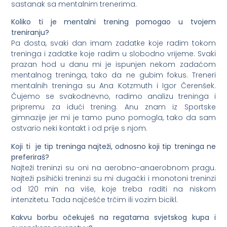
sastanak sa mentalnim trenerima.
Koliko ti je mentalni trening pomogao u tvojem
treniranju?
Pa dosta, svaki dan imam zadatke koje radim tokom
treninga i zadatke koje radim u slobodno vrijeme. Svaki
prazan hod u danu mi je ispunjen nekom zadaćom
mentalnog treninga, tako da ne gubim fokus. Treneri
mentalnih treninga su Ana Kotzmuth i Igor Čerenšek.
Čujemo se svakodnevno, radimo analizu treninga i
pripremu za idući trening. Anu znam iz Sportske
gimnazije jer mi je tamo puno pomogla, tako da sam
ostvario neki kontakt i od prije s njom.
Koji ti je tip treninga najte
ži, odnosno koji tip treninga ne
preferira
š?
Najteži treninzi su oni na aerobno-anaerobnom pragu.
Najteži psihički treninzi su mi dugački i monotoni treninzi
od 120 min na više, koje treba raditi na niskom
intenzitetu. Tada najčešće trčim ili vozim bicikl.
Kakvu borbu o
čekuje
š na regatama svjetskog kupa i