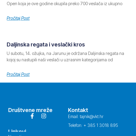
Open koja je ove godine okupila preko 700 veslača iz ukupno
Pročitaj Post
Daljinska regata i veslački kros
U subotu, 14. ožujka, na Jarunu je održana Daljinska regata na
kojoj su nastupili naši veslači u uzrasnim kategorijama od
Pročitaj Post
Društvene mreže
Kontakt
Email: tajnik@vkt.hr
Telefon: + 385 1 3018 895
Linkovi